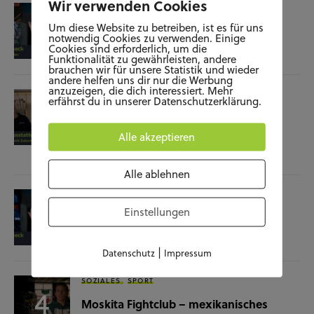
Wir verwenden Cookies
KUNST UND KULTUR
SOZIALES
Um diese Website zu betreiben, ist es für uns
Film-Check “The Terminator”
notwendig Cookies zu verwenden. Einige
Cookies sind erforderlich, um die
04.11.25
Funktionalität zu gewährleisten, andere
brauchen wir für unsere Statistik und wieder
andere helfen uns dir nur die Werbung
anzuzeigen, die dich interessiert. Mehr
SOZIALES
WISSENSCHAFT & NATUR
erfährst du in unserer Datenschutzerklärung.
Raumausstatterin – (k)ein Beruf mit
Zukunft?
Alle akzeptieren
28.10.25
Alle ablehnen
KUNST UND KULTUR
SOZIALES
Einstellungen
Film-Check “Christine”
23.10.25
|
Datenschutz
Impressum
SOZIALES
SPORT
Moskita Fightclub – mexikanisches