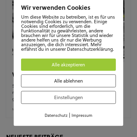
Wir verwenden Cookies
Um diese Website zu betreiben, ist es für uns
notwendig Cookies zu verwenden. Einige
Cookies sind erforderlich, um die
Funktionalität zu gewährleisten, andere
brauchen wir für unsere Statistik und wieder
andere helfen uns dir nur die Werbung
anzuzeigen, die dich interessiert. Mehr
erfährst du in unserer Datenschutzerklärung.
Alle akzeptieren
WebbeatCorona Teil II
Alle ablehnen
Seit dem ersten Wolfsburger Kultur-Livestream sind
rund 8 Wochen vergangen. War der Lockdown damals
Einstellungen
gerade erst erfolgt, beschäftigen…
MAI 12, 2020
|
Datenschutz
Impressum
NEUESTE BEITRÄGE