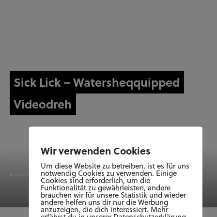
Sick Lick – Watersheqquipped
Videodreh
Die junge Hannoveraner Rockband Sick Lick war zu Besuch im
Wolfsburger Musikhof für einen Videodreh zur neuen Single
“Watershequipped”. Dabei konnten sie uns ein bisschen über
Wir verwenden Cookies
sich…
Um diese Website zu betreiben, ist es für uns
notwendig Cookies zu verwenden. Einige
AUGUST 26, 2025
Cookies sind erforderlich, um die
Funktionalität zu gewährleisten, andere
brauchen wir für unsere Statistik und wieder
andere helfen uns dir nur die Werbung
anzuzeigen, die dich interessiert. Mehr
erfährst du in unserer Datenschutzerklärung.