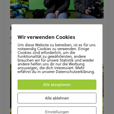
Eventguide 28.04.2022 – 04.05.2022
Wir verwenden Cookies
Anlässlich des Zukunftstages haben wir den Eventguide
dem Wobstories Kids Team überlassen, viel Spaß!
Um diese Website zu betreiben, ist es für uns
notwendig Cookies zu verwenden. Einige
Cookies sind erforderlich, um die
APRIL 28, 2022
Funktionalität zu gewährleisten, andere
brauchen wir für unsere Statistik und wieder
andere helfen uns dir nur die Werbung
anzuzeigen, die dich interessiert. Mehr
erfährst du in unserer Datenschutzerklärung.
Alle akzeptieren
Alle ablehnen
Einstellungen