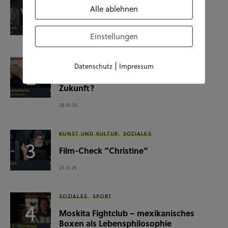
Alle ablehnen
Film-Check “The Terminator”
04.11.25
Einstellungen
SOZIALES
WISSENSCHAFT & NATUR
|
Datenschutz
Impressum
Raumausstatterin – (k)ein Beruf mit
Zukunft?
28.10.25
KUNST UND KULTUR
SOZIALES
Film-Check “Christine”
23.10.25
SOZIALES
SPORT
Moskita Fightclub – mexikanisches
Boxen als Lebensphilosophie