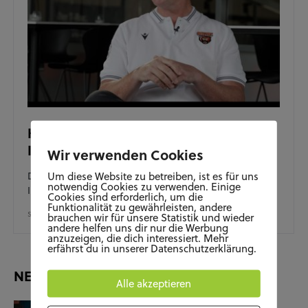
Headcoach Mike Stewart im
Interview
Wir verwenden Cookies
Um diese Website zu betreiben, ist es für uns
Der neue Chef-Trainer der Grizzlys Wolfsburg im
notwendig Cookies zu verwenden. Einige
Interview mit Jara.
Cookies sind erforderlich, um die
Funktionalität zu gewährleisten, andere
SEPTEMBER 1, 2021
brauchen wir für unsere Statistik und wieder
andere helfen uns dir nur die Werbung
anzuzeigen, die dich interessiert. Mehr
erfährst du in unserer Datenschutzerklärung.
NEUESTE BEITRÄGE
Alle akzeptieren
KUNST UND KULTUR
SOZIALES