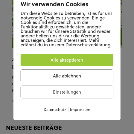
Wir verwenden Cookies
Um diese Website zu betreiben, ist es für uns
notwendig Cookies zu verwenden. Einige
Cookies sind erforderlich, um die
Funktionalität zu gewährleisten, andere
brauchen wir für unsere Statistik und wieder
andere helfen uns dir nur die Werbung
anzuzeigen, die dich interessiert. Mehr
erfährst du in unserer Datenschutzerklärung.
Abschied von Chef-Trainer Stephan
Alle akzeptieren
Lerch
Alle ablehnen
Eine Ära geht zu Ende… Schon länger ist bekannt, dass
Chef-Trainer Stephan Lerch den VfL Wolfsburg
Frauenfußball verlassen…
Einstellungen
JUNI 16, 2021
|
Datenschutz
Impressum
NEUESTE BEITRÄGE