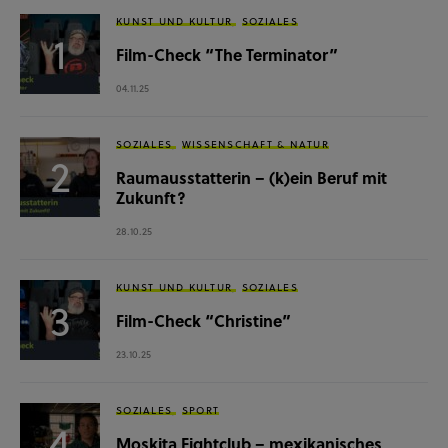
KUNST UND KULTUR
SOZIALES
Film-Check “The Terminator”
04.11.25
SOZIALES
WISSENSCHAFT & NATUR
Raumausstatterin – (k)ein Beruf mit
Zukunft?
28.10.25
KUNST UND KULTUR
SOZIALES
Film-Check “Christine”
23.10.25
SOZIALES
SPORT
Moskita Fightclub – mexikanisches