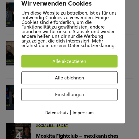
Wir verwenden Cookies
KUNST UND KULTUR
SOZIALES
Um diese Website zu betreiben, ist es für uns
Film-Check “The Terminator”
notwendig Cookies zu verwenden. Einige
Cookies sind erforderlich, um die
04.11.25
Funktionalität zu gewährleisten, andere
brauchen wir für unsere Statistik und wieder
andere helfen uns dir nur die Werbung
anzuzeigen, die dich interessiert. Mehr
SOZIALES
WISSENSCHAFT & NATUR
erfährst du in unserer Datenschutzerklärung.
Raumausstatterin – (k)ein Beruf mit
Zukunft?
Alle akzeptieren
28.10.25
Alle ablehnen
KUNST UND KULTUR
SOZIALES
Einstellungen
Film-Check “Christine”
23.10.25
|
Datenschutz
Impressum
SOZIALES
SPORT
Moskita Fightclub – mexikanisches