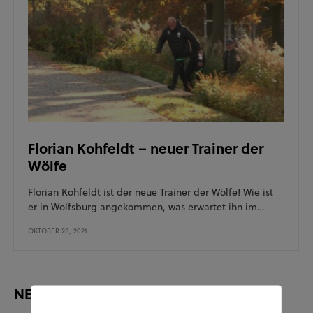
Florian Kohfeldt – neuer Trainer der
Wölfe
Florian Kohfeldt ist der neue Trainer der Wölfe! Wie ist
er in Wolfsburg angekommen, was erwartet ihn im…
OKTOBER 28, 2021
NEUESTE BEITRÄGE