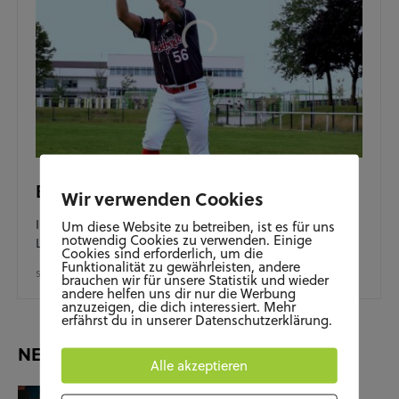
Blackbirds-Baseball-Lexikon Folge 7
Wir verwenden Cookies
In der 7. und letzten Folge unseres Blackbirds-Baseball-
Um diese Website zu betreiben, ist es für uns
notwendig Cookies zu verwenden. Einige
Lexikons geht es um die Positionen der Outfielder.
Cookies sind erforderlich, um die
Funktionalität zu gewährleisten, andere
SEPTEMBER 1, 2020
brauchen wir für unsere Statistik und wieder
andere helfen uns dir nur die Werbung
anzuzeigen, die dich interessiert. Mehr
erfährst du in unserer Datenschutzerklärung.
NEUESTE BEITRÄGE
Alle akzeptieren
KUNST UND KULTUR
SOZIALES