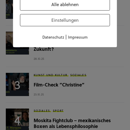
Alle ablehnen
Film-Check “The Terminator”
04.11.25
Einstellungen
SOZIALES
WISSENSCHAFT & NATUR
|
Datenschutz
Impressum
Raumausstatterin – (k)ein Beruf mit
Zukunft?
28.10.25
KUNST UND KULTUR
SOZIALES
Film-Check “Christine”
23.10.25
SOZIALES
SPORT
Moskita Fightclub – mexikanisches
Boxen als Lebensphilosophie