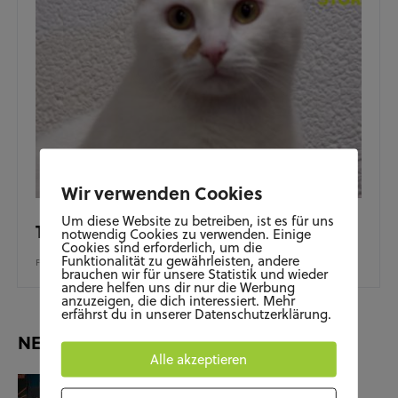
Wir verwenden Cookies
Um diese Website zu betreiben, ist es für uns
Tierschutzverein Lehre e.V.
notwendig Cookies zu verwenden. Einige
Cookies sind erforderlich, um die
Funktionalität zu gewährleisten, andere
FEBRUAR 1, 2019
brauchen wir für unsere Statistik und wieder
andere helfen uns dir nur die Werbung
anzuzeigen, die dich interessiert. Mehr
erfährst du in unserer Datenschutzerklärung.
NEUESTE BEITRÄGE
Alle akzeptieren
KUNST UND KULTUR
SOZIALES