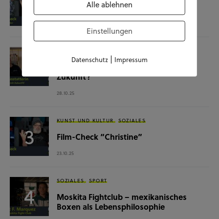
Alle ablehnen
Film-Check “The Terminator”
04.11.25
Einstellungen
SOZIALES
WISSENSCHAFT & NATUR
|
Datenschutz
Impressum
Raumausstatterin – (k)ein Beruf mit
Zukunft?
28.10.25
KUNST UND KULTUR
SOZIALES
Film-Check “Christine”
23.10.25
SOZIALES
SPORT
Moskita Fightclub – mexikanisches
Boxen als Lebensphilosophie