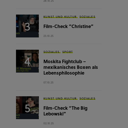
28.10.25
KUNST UND KULTUR
SOZIALES
Film-Check “Christine”
23.10.25
SOZIALES
SPORT
Moskita Fightclub –
mexikanisches Boxen als
Lebensphilosophie
07.10.25
KUNST UND KULTUR
SOZIALES
Film-Check “The Big
Lebowski”
02.10.25