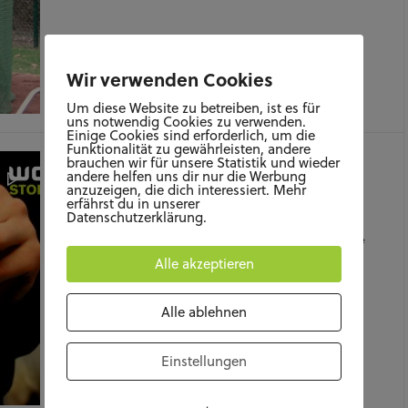
Wir verwenden Cookies
Um diese Website zu betreiben, ist es für
MAI 24, 2019
uns notwendig Cookies zu verwenden.
Einige Cookies sind erforderlich, um die
Funktionalität zu gewährleisten, andere
Therapie-Hund Barneys große
brauchen wir für unsere Statistik und wieder
andere helfen uns dir nur die Werbung
Prüfung
anzuzeigen, die dich interessiert. Mehr
erfährst du in unserer
Datenschutzerklärung.
Barney und seine Begleiterin Kerstin hatten ihre
große Prüfung zum Therapiehund. Wie das für die
beiden ausgegangen ist,…
Alle akzeptieren
Alle ablehnen
Einstellungen
MAI 20, 2019