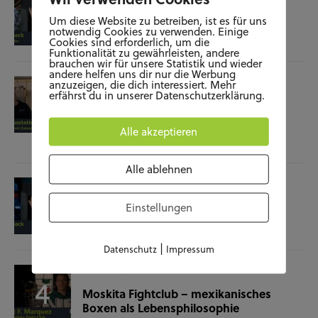
Film-Check “The Terminator”
Um diese Website zu betreiben, ist es für uns
notwendig Cookies zu verwenden. Einige
Cookies sind erforderlich, um die
04.11.25
Funktionalität zu gewährleisten, andere
brauchen wir für unsere Statistik und wieder
andere helfen uns dir nur die Werbung
SOZIALES
WISSENSCHAFT & NATUR
anzuzeigen, die dich interessiert. Mehr
erfährst du in unserer Datenschutzerklärung.
Raumausstatterin – (k)ein Beruf mit
Zukunft?
Alle akzeptieren
28.10.25
Alle ablehnen
KUNST UND KULTUR
SOZIALES
Film-Check “Christine”
Einstellungen
23.10.25
|
Datenschutz
Impressum
SOZIALES
SPORT
Moskita Fightclub – mexikanisches
Boxen als Lebensphilosophie