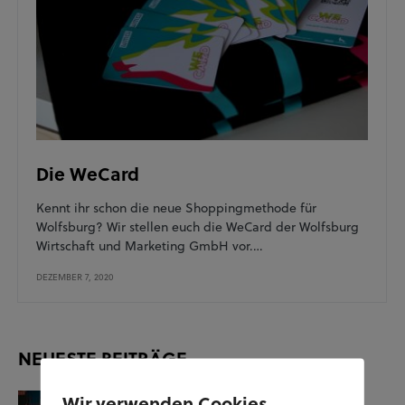
Die WeCard
Kennt ihr schon die neue Shoppingmethode für
Wolfsburg? Wir stellen euch die WeCard der Wolfsburg
Wirtschaft und Marketing GmbH vor.…
DEZEMBER 7, 2020
NEUESTE BEITRÄGE
Wir verwenden Cookies
KUNST UND KULTUR
SOZIALES