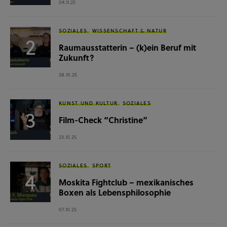
04.11.25
SOZIALES
WISSENSCHAFT & NATUR
Raumausstatterin – (k)ein Beruf mit
Zukunft?
28.10.25
KUNST UND KULTUR
SOZIALES
Film-Check “Christine”
23.10.25
SOZIALES
SPORT
Moskita Fightclub – mexikanisches
Boxen als Lebensphilosophie
07.10.25