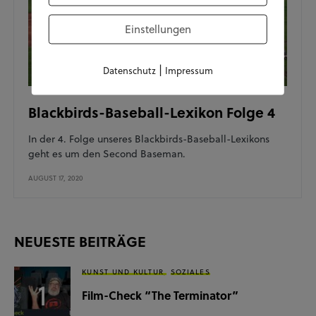
Einstellungen
|
Datenschutz
Impressum
Blackbirds-Baseball-Lexikon Folge 4
In der 4. Folge unseres Blackbirds-Baseball-Lexikons
geht es um den Second Baseman.
AUGUST 17, 2020
NEUESTE BEITRÄGE
KUNST UND KULTUR
SOZIALES
Film-Check “The Terminator”