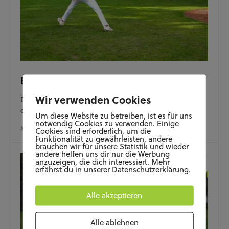
Blackbirds-Baseball-Lexikon Folge 5
Wir verwenden Cookies
Die 5. Folge unseres Blackbirds-Baseball-Lexikons
erklärt die Position des Third Baseman.
Um diese Website zu betreiben, ist es für uns
notwendig Cookies zu verwenden. Einige
AUGUST 24, 2020
Cookies sind erforderlich, um die
Funktionalität zu gewährleisten, andere
brauchen wir für unsere Statistik und wieder
andere helfen uns dir nur die Werbung
anzuzeigen, die dich interessiert. Mehr
erfährst du in unserer Datenschutzerklärung.
Alle akzeptieren
Alle ablehnen