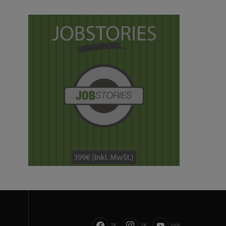
7K
2K
449