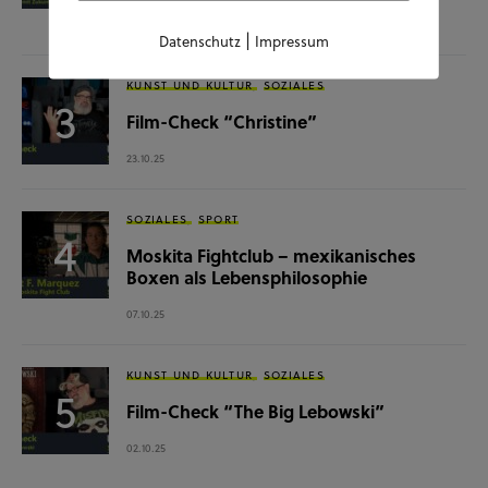
28.10.25
|
Datenschutz
Impressum
KUNST UND KULTUR
SOZIALES
Film-Check “Christine”
23.10.25
SOZIALES
SPORT
Moskita Fightclub – mexikanisches
Boxen als Lebensphilosophie
07.10.25
KUNST UND KULTUR
SOZIALES
Film-Check “The Big Lebowski”
02.10.25