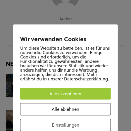
Author
JARA HERDE
Wir verwenden Cookies
Um diese Website zu betreiben, ist es für uns
notwendig Cookies zu verwenden. Einige
Cookies sind erforderlich, um die
Funktionalität zu gewährleisten, andere
NEUESTE BEITRÄGE
brauchen wir für unsere Statistik und wieder
andere helfen uns dir nur die Werbung
anzuzeigen, die dich interessiert. Mehr
KUNST UND KULTUR
SOZIALES
erfährst du in unserer Datenschutzerklärung.
Film-Check “The Terminator”
Alle akzeptieren
04.11.25
Alle ablehnen
SOZIALES
WISSENSCHAFT & NATUR
Raumausstatterin – (k)ein Beruf mit
Einstellungen
Zukunft?