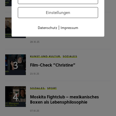
04.11.25
Einstellungen
SOZIALES
WISSENSCHAFT & NATUR
|
Raumausstatterin – (k)ein Beruf mit
Datenschutz
Impressum
Zukunft?
28.10.25
KUNST UND KULTUR
SOZIALES
Film-Check “Christine”
23.10.25
SOZIALES
SPORT
Moskita Fightclub – mexikanisches
Boxen als Lebensphilosophie
07.10.25