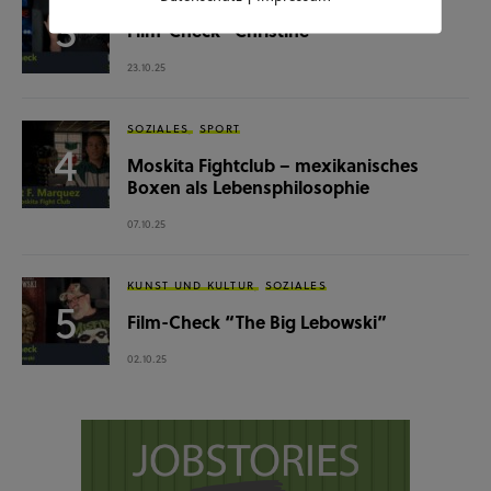
Film-Check “Christine”
23.10.25
SOZIALES
SPORT
Moskita Fightclub – mexikanisches
Boxen als Lebensphilosophie
07.10.25
KUNST UND KULTUR
SOZIALES
Film-Check “The Big Lebowski”
02.10.25