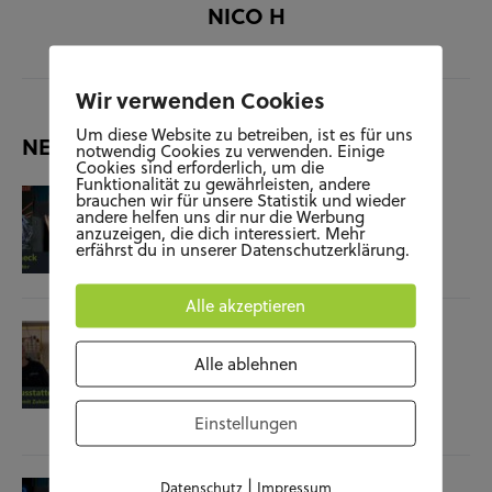
NICO H
Wir verwenden Cookies
Um diese Website zu betreiben, ist es für uns
NEUESTE BEITRÄGE
notwendig Cookies zu verwenden. Einige
Cookies sind erforderlich, um die
Funktionalität zu gewährleisten, andere
KUNST UND KULTUR
SOZIALES
brauchen wir für unsere Statistik und wieder
andere helfen uns dir nur die Werbung
Film-Check “The Terminator”
anzuzeigen, die dich interessiert. Mehr
erfährst du in unserer Datenschutzerklärung.
04.11.25
Alle akzeptieren
SOZIALES
WISSENSCHAFT & NATUR
Alle ablehnen
Raumausstatterin – (k)ein Beruf mit
Zukunft?
Einstellungen
28.10.25
|
Datenschutz
Impressum
KUNST UND KULTUR
SOZIALES