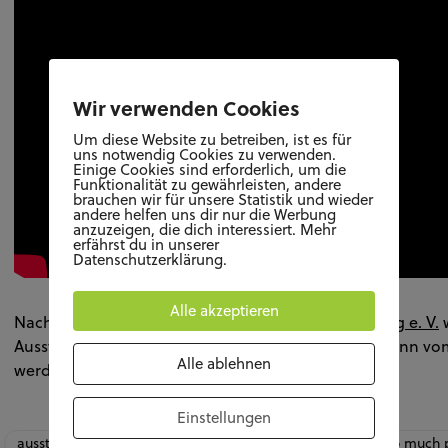
Wir verwenden Cookies
Um diese Website zu betreiben, ist es für
uns notwendig Cookies zu verwenden.
Einige Cookies sind erforderlich, um die
Funktionalität zu gewährleisten, andere
brauchen wir für unsere Statistik und wieder
andere helfen uns dir nur die Werbung
anzuzeigen, die dich interessiert. Mehr
erfährst du in unserer
Datenschutzerklärung.
Alle akzeptieren
Nach langer Pause öffnet der
Kunstverein Wolfsburg e. V.
w
Ausstellung “Too much power (Too little power)” kann vom
Alle ablehnen
werden.
Einstellungen
ausstellung
kunst
Kunstverein Wolfsburg
too much p