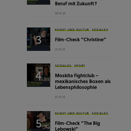
Beruf mit Zukunft?
28.10.25
KUNST UND KULTUR
SOZIALES
Film-Check “Christine”
23.10.25
SOZIALES
SPORT
Moskita Fightclub –
mexikanisches Boxen als
Lebensphilosophie
07.10.25
KUNST UND KULTUR
SOZIALES
Film-Check “The Big
Lebowski”