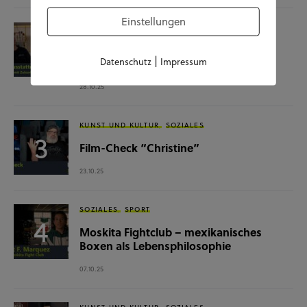
Einstellungen
SOZIALES
WISSENSCHAFT & NATUR
Raumausstatterin – (k)ein Beruf mit
|
Datenschutz
Impressum
Zukunft?
28.10.25
KUNST UND KULTUR
SOZIALES
Film-Check “Christine”
23.10.25
SOZIALES
SPORT
Moskita Fightclub – mexikanisches
Boxen als Lebensphilosophie
07.10.25
KUNST UND KULTUR
SOZIALES