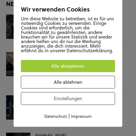
NEUESTE BEITRÄGE
Wir verwenden Cookies
KUNST UND KULTUR
SOZIALES
Um diese Website zu betreiben, ist es für uns
notwendig Cookies zu verwenden. Einige
Film-Check “The Terminator”
Cookies sind erforderlich, um die
Funktionalität zu gewährleisten, andere
brauchen wir für unsere Statistik und wieder
04.11.25
andere helfen uns dir nur die Werbung
anzuzeigen, die dich interessiert. Mehr
erfährst du in unserer Datenschutzerklärung.
SOZIALES
WISSENSCHAFT & NATUR
Raumausstatterin – (k)ein Beruf mit
Alle akzeptieren
Zukunft?
28.10.25
Alle ablehnen
Einstellungen
KUNST UND KULTUR
SOZIALES
Film-Check “Christine”
|
Datenschutz
Impressum
23.10.25
SOZIALES
SPORT