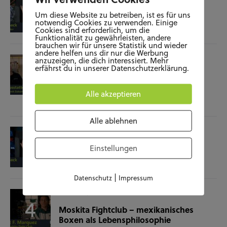
Film-Check “The Terminator”
Um diese Website zu betreiben, ist es für uns
notwendig Cookies zu verwenden. Einige
Cookies sind erforderlich, um die
04.11.25
Funktionalität zu gewährleisten, andere
brauchen wir für unsere Statistik und wieder
andere helfen uns dir nur die Werbung
SOZIALES
WISSENSCHAFT & NATUR
anzuzeigen, die dich interessiert. Mehr
erfährst du in unserer Datenschutzerklärung.
Raumausstatterin – (k)ein Beruf mit
Zukunft?
Alle akzeptieren
28.10.25
Alle ablehnen
KUNST UND KULTUR
SOZIALES
Film-Check “Christine”
Einstellungen
23.10.25
|
Datenschutz
Impressum
SOZIALES
SPORT
Moskita Fightclub – mexikanisches
Boxen als Lebensphilosophie