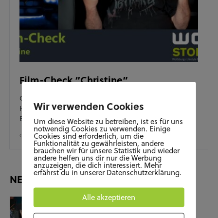
Film-Check “Christine”
Oktober – die Tage werden kürzer, das Laub fällt,
Wir verwenden Cookies
Halloween naht. Eine gute Gelegenheit um mal einen
Besuch…
Um diese Website zu betreiben, ist es für uns
notwendig Cookies zu verwenden. Einige
Cookies sind erforderlich, um die
OKTOBER 23, 2025
Funktionalität zu gewährleisten, andere
brauchen wir für unsere Statistik und wieder
andere helfen uns dir nur die Werbung
anzuzeigen, die dich interessiert. Mehr
erfährst du in unserer Datenschutzerklärung.
NEUESTE BEITRÄGE
Alle akzeptieren
KUNST UND KULTUR
SOZIALES
Film-Check “The Terminator”