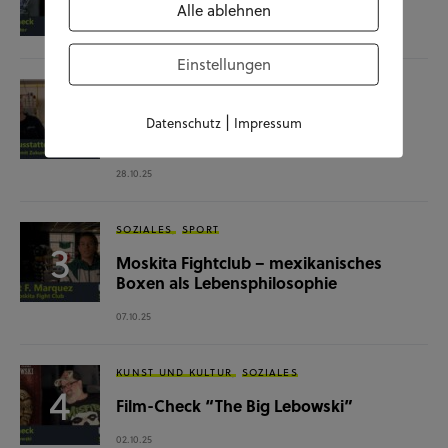
Alle ablehnen
04.11.25
Einstellungen
SOZIALES
WISSENSCHAFT & NATUR
Raumausstatterin – (k)ein Beruf mit
|
Datenschutz
Impressum
Zukunft?
28.10.25
SOZIALES
SPORT
Moskita Fightclub – mexikanisches
Boxen als Lebensphilosophie
07.10.25
KUNST UND KULTUR
SOZIALES
Film-Check “The Big Lebowski”
02.10.25