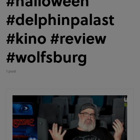
#halloween
#delphinpalast
#kino #review
#wolfsburg
1 post