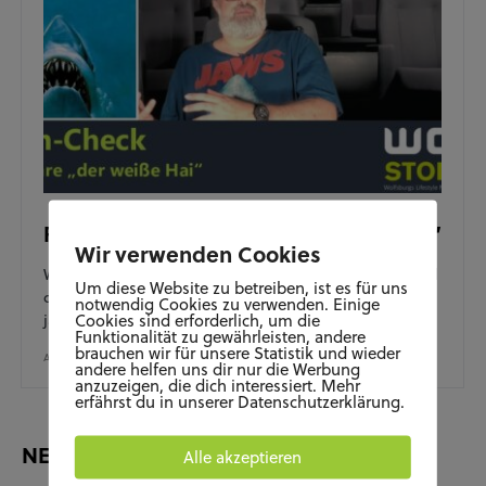
Film-Check – 50 Jahre “der weiße Hai”
Wir verwenden Cookies
Willkommen beim Film-Check! Diesmal bespricht David
Um diese Website zu betreiben, ist es für uns
den Film Klassiker “der weiße Hai” . Passend zum 50
notwendig Cookies zu verwenden. Einige
Cookies sind erforderlich, um die
jährigen Jubiläum…
Funktionalität zu gewährleisten, andere
brauchen wir für unsere Statistik und wieder
AUGUST 14, 2025
andere helfen uns dir nur die Werbung
anzuzeigen, die dich interessiert. Mehr
erfährst du in unserer Datenschutzerklärung.
NEUESTE BEITRÄGE
Alle akzeptieren