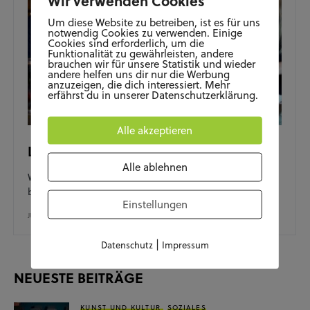
Um diese Website zu betreiben, ist es für uns
notwendig Cookies zu verwenden. Einige
Cookies sind erforderlich, um die
Funktionalität zu gewährleisten, andere
brauchen wir für unsere Statistik und wieder
andere helfen uns dir nur die Werbung
anzuzeigen, die dich interessiert. Mehr
erfährst du in unserer Datenschutzerklärung.
Alle akzeptieren
L’Osteria Wolfsburg
Alle ablehnen
Wo sind die Pizza und Pasta Fans unter euch?Wir waren
bei der Eröffnung der L’Osteria Wolfsburg in den…
Einstellungen
JULI 8, 2021
|
Datenschutz
Impressum
NEUESTE BEITRÄGE
KUNST UND KULTUR
SOZIALES