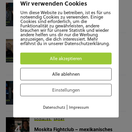
Wir verwenden Cookies
KUNST UND KULTUR
SOZIALES
Um diese Website zu betreiben, ist es für uns
Film-Check “The Terminator”
notwendig Cookies zu verwenden. Einige
Cookies sind erforderlich, um die
Funktionalität zu gewährleisten, andere
04.11.25
brauchen wir für unsere Statistik und wieder
andere helfen uns dir nur die Werbung
anzuzeigen, die dich interessiert. Mehr
SOZIALES
WISSENSCHAFT & NATUR
erfährst du in unserer Datenschutzerklärung.
Raumausstatterin – (k)ein Beruf mit
Zukunft?
Alle akzeptieren
28.10.25
Alle ablehnen
KUNST UND KULTUR
SOZIALES
Einstellungen
Film-Check “Christine”
23.10.25
|
Datenschutz
Impressum
SOZIALES
SPORT
Moskita Fightclub – mexikanisches