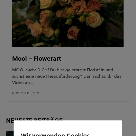
Mooi – Flowerart
MOOI sucht DICH! Du bist gelernte*r Florist*in und
suchst eine neue Herausforderung? Dann schau dir das
Video an…
NOVEMBER 5, 2021
NEUESTE BEITRÄGE
Wir verwenden Cookies
KUNST UND KULTUR
SOZIALES