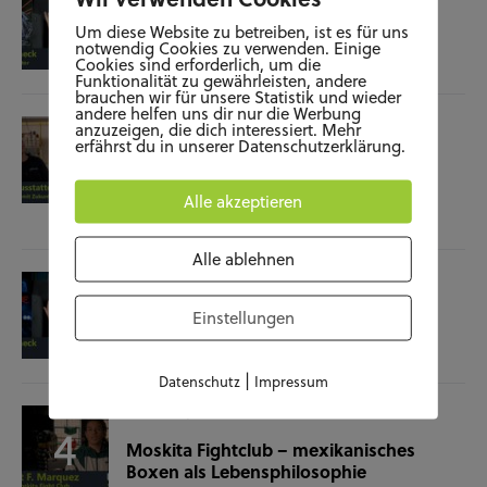
Film-Check “The Terminator”
Um diese Website zu betreiben, ist es für uns
notwendig Cookies zu verwenden. Einige
Cookies sind erforderlich, um die
04.11.25
Funktionalität zu gewährleisten, andere
brauchen wir für unsere Statistik und wieder
andere helfen uns dir nur die Werbung
SOZIALES
WISSENSCHAFT & NATUR
anzuzeigen, die dich interessiert. Mehr
erfährst du in unserer Datenschutzerklärung.
Raumausstatterin – (k)ein Beruf mit
Zukunft?
Alle akzeptieren
28.10.25
Alle ablehnen
KUNST UND KULTUR
SOZIALES
Film-Check “Christine”
Einstellungen
23.10.25
|
Datenschutz
Impressum
SOZIALES
SPORT
Moskita Fightclub – mexikanisches
Boxen als Lebensphilosophie