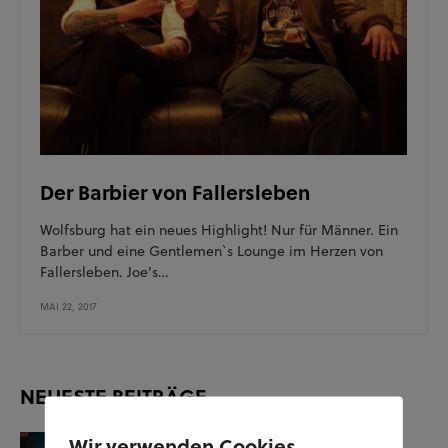
Der Barbier von Fallersleben
Wolfsburg hat ein neues Highlight! Nur für Männer. Ein
Barber und eine Gentlemen`s Lounge im Herzen von
Fallersleben. Joe’s…
MAI 22, 2017
NEUESTE BEITRÄGE
Wir verwenden Cookies
KUNST UND KULTUR
SOZIALES