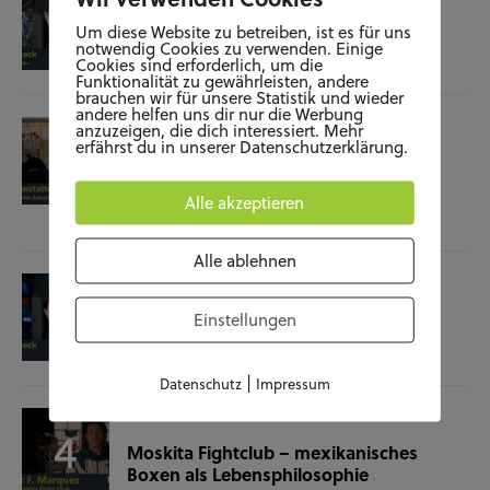
Film-Check “The Terminator”
Um diese Website zu betreiben, ist es für uns
notwendig Cookies zu verwenden. Einige
Cookies sind erforderlich, um die
04.11.25
Funktionalität zu gewährleisten, andere
brauchen wir für unsere Statistik und wieder
andere helfen uns dir nur die Werbung
SOZIALES
WISSENSCHAFT & NATUR
anzuzeigen, die dich interessiert. Mehr
erfährst du in unserer Datenschutzerklärung.
Raumausstatterin – (k)ein Beruf mit
Zukunft?
Alle akzeptieren
28.10.25
Alle ablehnen
KUNST UND KULTUR
SOZIALES
Film-Check “Christine”
Einstellungen
23.10.25
|
Datenschutz
Impressum
SOZIALES
SPORT
Moskita Fightclub – mexikanisches
Boxen als Lebensphilosophie