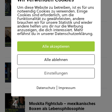
Film-Check “The Terminator”
Um diese Website zu betreiben, ist es für uns
notwendig Cookies zu verwenden. Einige
Cookies sind erforderlich, um die
04.11.25
Funktionalität zu gewährleisten, andere
brauchen wir für unsere Statistik und wieder
andere helfen uns dir nur die Werbung
SOZIALES
WISSENSCHAFT & NATUR
anzuzeigen, die dich interessiert. Mehr
erfährst du in unserer Datenschutzerklärung.
Raumausstatterin – (k)ein Beruf mit
Zukunft?
Alle akzeptieren
28.10.25
Alle ablehnen
KUNST UND KULTUR
SOZIALES
Film-Check “Christine”
Einstellungen
23.10.25
|
Datenschutz
Impressum
SOZIALES
SPORT
Moskita Fightclub – mexikanisches
Boxen als Lebensphilosophie