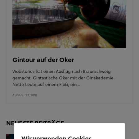
Gintour auf der Oker
Wobstories hat einen Ausflug nach Braunschweig
gemacht. Gintastische Oker mit der Ginakademie.
Nette Leute auf einem Floß, ein…
AUGUST 23, 2018
NEUESTE BEITRÄGE
Wir verwenden Cookies
KUNST UND KULTUR
SOZIALES