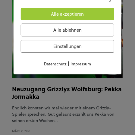
Alle akzeptieren
Alle ablehnen
Einstellungen
|
Datenschutz
Impressum
Neuzugang Grizzlys Wolfsburg: Pekka
Jormakka
Endlich konnten wir mal wieder mit einem Grizzly-
Spieler sprechen. Gut gelaunt erzählt uns Pekka von
seinen ersten Wochen…
MÄRZ 2, 2021