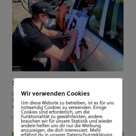
Saisonabschluss Grizzlys Wolfsburg
Wir verwenden Cookies
Gestern konnten sich die Fans, zum Abschluss der
Saison, bei unseren Grizzlys Wolfsburg verabschieden.
Um diese Website zu betreiben, ist es für uns
Jara hat sich Fauser,…
notwendig Cookies zu verwenden. Einige
Cookies sind erforderlich, um die
Funktionalität zu gewährleisten, andere
MAI 10, 2021
brauchen wir für unsere Statistik und wieder
andere helfen uns dir nur die Werbung
anzuzeigen, die dich interessiert. Mehr
erfährst du in unserer Datenschutzerklärung.