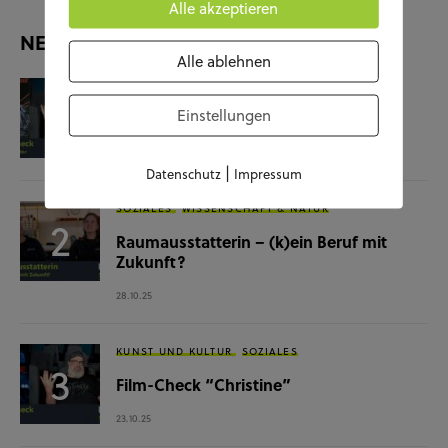
Alle akzeptieren
NEUESTE BEITRÄGE
Alle ablehnen
KUNST UND KULTUR
SOZIALES
Einstellungen
Film-Check “The Terminator”
04.11.25
|
Datenschutz
Impressum
SOZIALES
WISSENSCHAFT & NATUR
Raumausstatterin – (k)ein Beruf mit
Zukunft?
28.10.25
KUNST UND KULTUR
SOZIALES
Film-Check “Christine”
23.10.25