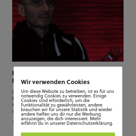
Forensiker und Kriminalbiologe Dr.
Mark Benecke im Interview
Wir verwenden Cookies
Um diese Website zu betreiben, ist es für uns
Der Forensiker und Kriminalbiologe Dr. Mark
notwendig Cookies zu verwenden. Einige
Benecke hat uns letztens hier im Congress Park
Cookies sind erforderlich, um die
Funktionalität zu gewährleisten, andere
Wolfsburg besucht um seinen Zuschauern etwas von
brauchen wir für unsere Statistik und wieder
seinem…
andere helfen uns dir nur die Werbung
anzuzeigen, die dich interessiert. Mehr
MÄRZ 6, 2018
erfährst du in unserer Datenschutzerklärung.