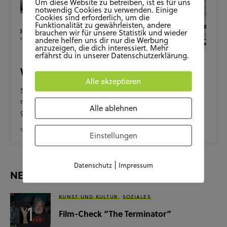
Um diese Website zu betreiben, ist es für uns
notwendig Cookies zu verwenden. Einige
Cookies sind erforderlich, um die
Funktionalität zu gewährleisten, andere
brauchen wir für unsere Statistik und wieder
andere helfen uns dir nur die Werbung
anzuzeigen, die dich interessiert. Mehr
erfährst du in unserer Datenschutzerklärung.
WebbeatCorona Teil II
Alle akzeptieren
Seit dem ersten Wolfsburger Kultur-Livestream sind
rund 8 Wochen vergangen. War der Lockdown damals
Alle ablehnen
gerade erst erfolgt, beschäftigen…
MAI 12, 2020
Einstellungen
|
Datenschutz
Impressum
NEUESTE BEITRÄGE
KUNST UND KULTUR
SOZIALES
Film-Check “The Terminator”