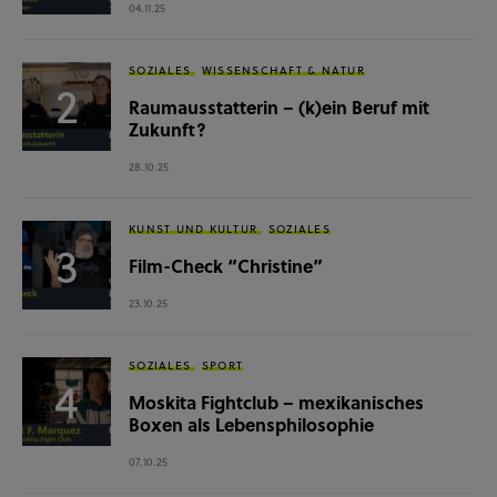
04.11.25
SOZIALES
WISSENSCHAFT & NATUR
Raumausstatterin – (k)ein Beruf mit
Zukunft?
28.10.25
KUNST UND KULTUR
SOZIALES
Film-Check “Christine”
23.10.25
SOZIALES
SPORT
Moskita Fightclub – mexikanisches
Boxen als Lebensphilosophie
07.10.25