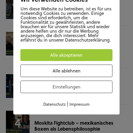
Film-Check “The Terminator”
Um diese Website zu betreiben, ist es für uns
notwendig Cookies zu verwenden. Einige
Cookies sind erforderlich, um die
04.11.25
Funktionalität zu gewährleisten, andere
brauchen wir für unsere Statistik und wieder
andere helfen uns dir nur die Werbung
SOZIALES
WISSENSCHAFT & NATUR
anzuzeigen, die dich interessiert. Mehr
erfährst du in unserer Datenschutzerklärung.
Raumausstatterin – (k)ein Beruf mit
Zukunft?
Alle akzeptieren
28.10.25
Alle ablehnen
KUNST UND KULTUR
SOZIALES
Film-Check “Christine”
Einstellungen
23.10.25
|
Datenschutz
Impressum
SOZIALES
SPORT
Moskita Fightclub – mexikanisches
Boxen als Lebensphilosophie