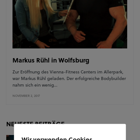
Markus Rühl in Wolfsburg
Zur Eröffnung des Vienna-Fitness Centers im Allerpark,
war Markus Rühl geladen. Der erfolgreiche Bodybuilder
nahm sich ein wenig…
NOVEMBER 2, 2017
NEUESTE BEITRÄGE
Wir verwenden Cookies
KUNST UND KULTUR
SOZIALES