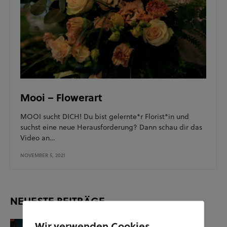
Mooi – Flowerart
MOOI sucht DICH! Du bist gelernte*r Florist*in und
suchst eine neue Herausforderung? Dann schau dir das
Video an…
NOVEMBER 5, 2021
NEUESTE BEITRÄGE
Wir verwenden Cookies
KUNST UND KULTUR
SOZIALES