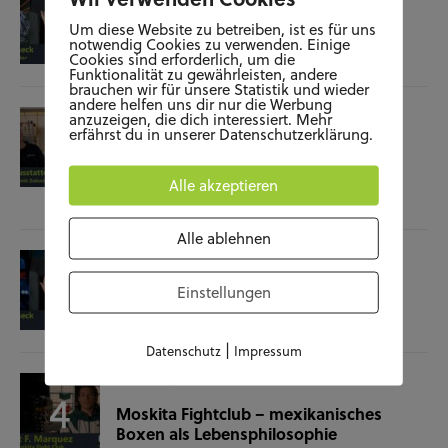
Film-Check “The Terminator”
Um diese Website zu betreiben, ist es für uns
notwendig Cookies zu verwenden. Einige
Cookies sind erforderlich, um die
04.11.25
Funktionalität zu gewährleisten, andere
brauchen wir für unsere Statistik und wieder
andere helfen uns dir nur die Werbung
SOZIALES
WISSENSCHAFT & NATUR
anzuzeigen, die dich interessiert. Mehr
erfährst du in unserer Datenschutzerklärung.
Raumausstatterin – (k)ein Beruf mit
Zukunft?
Alle akzeptieren
28.10.25
Alle ablehnen
KUNST UND KULTUR
SOZIALES
Film-Check “Christine”
Einstellungen
23.10.25
|
Datenschutz
Impressum
SOZIALES
SPORT
Moskita Fightclub – mexikanisches
Boxen als Lebensphilosophie