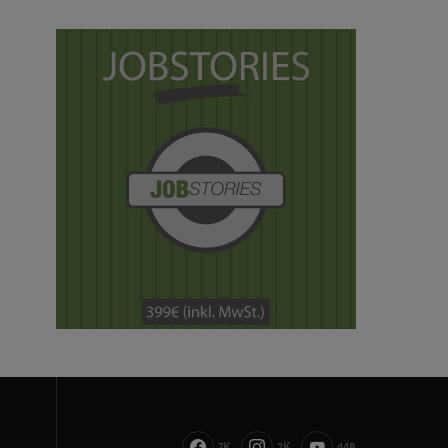
7K
2K
448