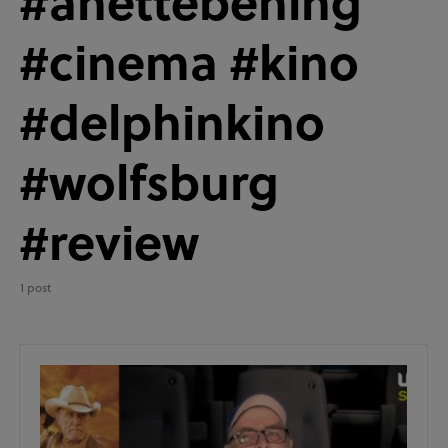
#anettebening
#cinema #kino
#delphinkino
#wolfsburg
#review
1 post