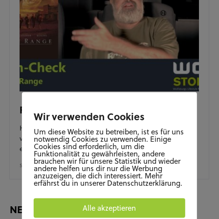
Film-Check “Open Range”
Wir verwenden Cookies
Heute knöpft sich David einen seiner Lieblingswestern
Um diese Website zu betreiben, ist es für uns
vor: Open Range! Kevin Costner führte hier Regie und
notwendig Cookies zu verwenden. Einige
Cookies sind erforderlich, um die
erschuf einen…
Funktionalität zu gewährleisten, andere
brauchen wir für unsere Statistik und wieder
SEPTEMBER 18, 2025
andere helfen uns dir nur die Werbung
anzuzeigen, die dich interessiert. Mehr
erfährst du in unserer Datenschutzerklärung.
NEUESTE BEITRÄGE
Alle akzeptieren