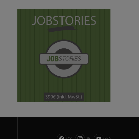
7K
2K
449