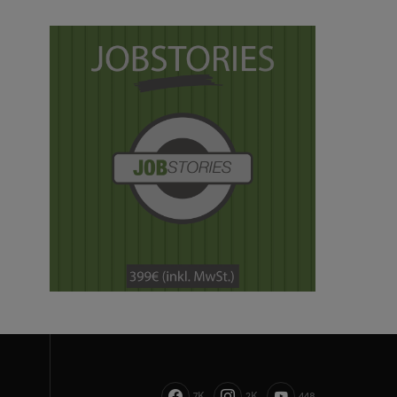
7K
2K
448