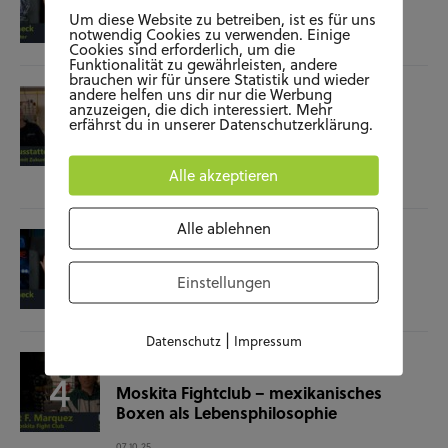
Film-Check “The Terminator”
Um diese Website zu betreiben, ist es für uns
notwendig Cookies zu verwenden. Einige
04.11.25
Cookies sind erforderlich, um die
Funktionalität zu gewährleisten, andere
brauchen wir für unsere Statistik und wieder
andere helfen uns dir nur die Werbung
SOZIALES
WISSENSCHAFT & NATUR
anzuzeigen, die dich interessiert. Mehr
erfährst du in unserer Datenschutzerklärung.
Raumausstatterin – (k)ein Beruf mit
Zukunft?
Alle akzeptieren
28.10.25
Alle ablehnen
KUNST UND KULTUR
SOZIALES
Film-Check “Christine”
Einstellungen
23.10.25
|
Datenschutz
Impressum
SOZIALES
SPORT
Moskita Fightclub – mexikanisches
Boxen als Lebensphilosophie
07.10.25