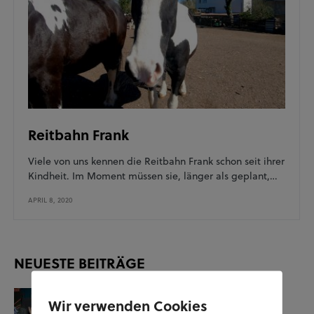
Reitbahn Frank
Viele von uns kennen die Reitbahn Frank schon seit ihrer
Kindheit. Im Moment müssen sie, länger als geplant,…
APRIL 8, 2020
NEUESTE BEITRÄGE
KUNST UND KULTUR
SOZIALES
Wir verwenden Cookies