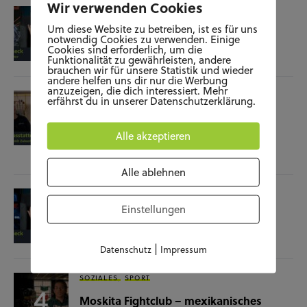
Wir verwenden Cookies
KUNST UND KULTUR
SOZIALES
Um diese Website zu betreiben, ist es für uns
Film-Check “The Terminator”
notwendig Cookies zu verwenden. Einige
Cookies sind erforderlich, um die
Funktionalität zu gewährleisten, andere
04.11.25
brauchen wir für unsere Statistik und wieder
andere helfen uns dir nur die Werbung
anzuzeigen, die dich interessiert. Mehr
SOZIALES
WISSENSCHAFT & NATUR
erfährst du in unserer Datenschutzerklärung.
Raumausstatterin – (k)ein Beruf mit
Zukunft?
Alle akzeptieren
28.10.25
Alle ablehnen
KUNST UND KULTUR
SOZIALES
Einstellungen
Film-Check “Christine”
23.10.25
|
Datenschutz
Impressum
SOZIALES
SPORT
Moskita Fightclub – mexikanisches