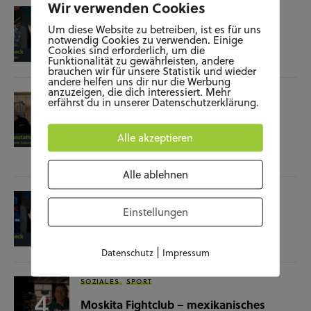
Wir verwenden Cookies
KUNST UND KULTUR
SOZIALES
Um diese Website zu betreiben, ist es für uns
Film-Check “The Terminator”
notwendig Cookies zu verwenden. Einige
Cookies sind erforderlich, um die
Funktionalität zu gewährleisten, andere
04.11.25
brauchen wir für unsere Statistik und wieder
andere helfen uns dir nur die Werbung
anzuzeigen, die dich interessiert. Mehr
SOZIALES
WISSENSCHAFT & NATUR
erfährst du in unserer Datenschutzerklärung.
Raumausstatterin – (k)ein Beruf mit
Zukunft?
Alle akzeptieren
28.10.25
Alle ablehnen
KUNST UND KULTUR
SOZIALES
Einstellungen
Film-Check “Christine”
23.10.25
|
Datenschutz
Impressum
SOZIALES
SPORT
Moskita Fightclub – mexikanisches