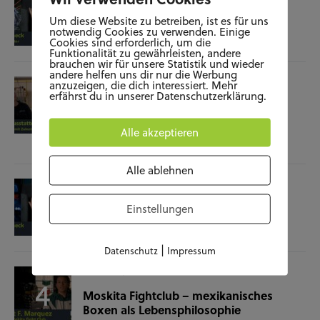
Film-Check “The Terminator”
Um diese Website zu betreiben, ist es für uns
notwendig Cookies zu verwenden. Einige
Cookies sind erforderlich, um die
04.11.25
Funktionalität zu gewährleisten, andere
brauchen wir für unsere Statistik und wieder
andere helfen uns dir nur die Werbung
SOZIALES
WISSENSCHAFT & NATUR
anzuzeigen, die dich interessiert. Mehr
erfährst du in unserer Datenschutzerklärung.
Raumausstatterin – (k)ein Beruf mit
Zukunft?
Alle akzeptieren
28.10.25
Alle ablehnen
KUNST UND KULTUR
SOZIALES
Film-Check “Christine”
Einstellungen
23.10.25
|
Datenschutz
Impressum
SOZIALES
SPORT
Moskita Fightclub – mexikanisches
Boxen als Lebensphilosophie