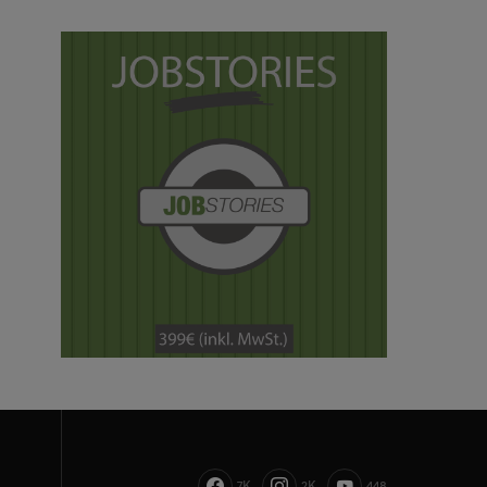
7K
2K
448