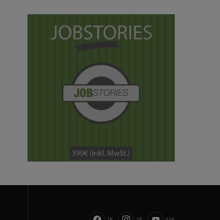
7K
2K
448