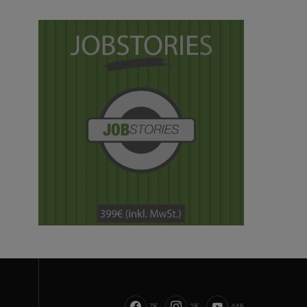
7K
2K
448