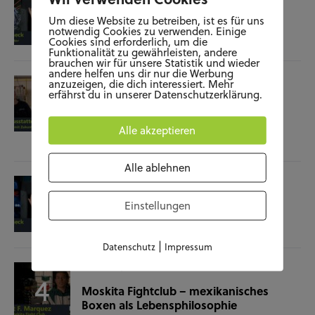
Film-Check “The Terminator”
Um diese Website zu betreiben, ist es für uns
notwendig Cookies zu verwenden. Einige
Cookies sind erforderlich, um die
04.11.25
Funktionalität zu gewährleisten, andere
brauchen wir für unsere Statistik und wieder
andere helfen uns dir nur die Werbung
SOZIALES
WISSENSCHAFT & NATUR
anzuzeigen, die dich interessiert. Mehr
erfährst du in unserer Datenschutzerklärung.
Raumausstatterin – (k)ein Beruf mit
Zukunft?
Alle akzeptieren
28.10.25
Alle ablehnen
KUNST UND KULTUR
SOZIALES
Film-Check “Christine”
Einstellungen
23.10.25
|
Datenschutz
Impressum
SOZIALES
SPORT
Moskita Fightclub – mexikanisches
Boxen als Lebensphilosophie