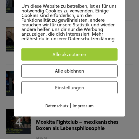
Film-Check “The Terminator”
Um diese Website zu betreiben, ist es für uns
notwendig Cookies zu verwenden. Einige
04.11.25
Cookies sind erforderlich, um die
Funktionalität zu gewährleisten, andere
brauchen wir für unsere Statistik und wieder
andere helfen uns dir nur die Werbung
SOZIALES
WISSENSCHAFT & NATUR
anzuzeigen, die dich interessiert. Mehr
erfährst du in unserer Datenschutzerklärung.
Raumausstatterin – (k)ein Beruf mit
Zukunft?
Alle akzeptieren
28.10.25
Alle ablehnen
KUNST UND KULTUR
SOZIALES
Film-Check “Christine”
Einstellungen
23.10.25
|
Datenschutz
Impressum
SOZIALES
SPORT
Moskita Fightclub – mexikanisches
Boxen als Lebensphilosophie
07.10.25