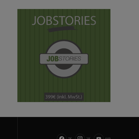
7K
2K
449