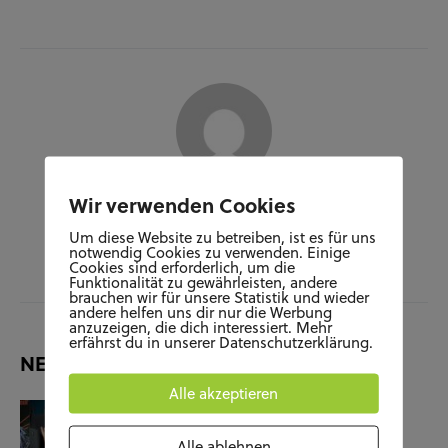
Wir verwenden Cookies
Author
Um diese Website zu betreiben, ist es für uns
JARA HERDE
notwendig Cookies zu verwenden. Einige
Cookies sind erforderlich, um die
Funktionalität zu gewährleisten, andere
brauchen wir für unsere Statistik und wieder
andere helfen uns dir nur die Werbung
anzuzeigen, die dich interessiert. Mehr
erfährst du in unserer Datenschutzerklärung.
NEUESTE BEITRÄGE
Alle akzeptieren
KUNST UND KULTUR
SOZIALES
Film-Check “The Terminator”
Alle ablehnen