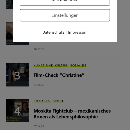
04.11.25
Einstellungen
SOZIALES
WISSENSCHAFT & NATUR
|
Datenschutz
Impressum
Raumausstatterin – (k)ein Beruf mit
Zukunft?
28.10.25
KUNST UND KULTUR
SOZIALES
Film-Check “Christine”
23.10.25
SOZIALES
SPORT
Moskita Fightclub – mexikanisches
Boxen als Lebensphilosophie
07.10.25