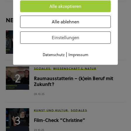
Alle akzeptieren
NEUESTE BEITRÄGE
Alle ablehnen
KUNST UND KULTUR
SOZIALES
Einstellungen
Film-Check “The Terminator”
04.11.25
|
Datenschutz
Impressum
SOZIALES
WISSENSCHAFT & NATUR
Raumausstatterin – (k)ein Beruf mit
Zukunft?
28.10.25
KUNST UND KULTUR
SOZIALES
Film-Check “Christine”
23.10.25