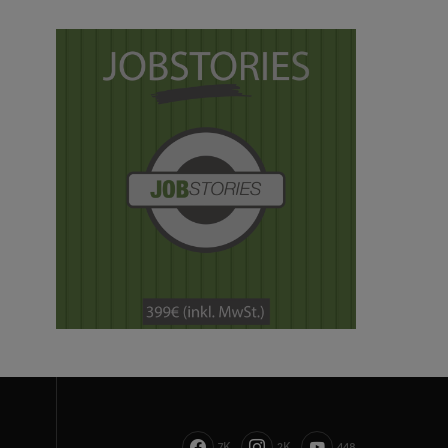
7K
2K
448