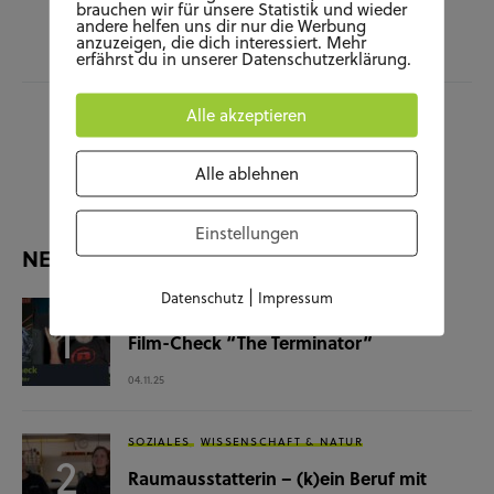
brauchen wir für unsere Statistik und wieder
JARA HERDE
andere helfen uns dir nur die Werbung
anzuzeigen, die dich interessiert. Mehr
erfährst du in unserer Datenschutzerklärung.
Alle akzeptieren
View Comments (0)
Alle ablehnen
Einstellungen
NEUESTE BEITRÄGE
|
Datenschutz
Impressum
KUNST UND KULTUR
SOZIALES
Film-Check “The Terminator”
04.11.25
SOZIALES
WISSENSCHAFT & NATUR
Raumausstatterin – (k)ein Beruf mit